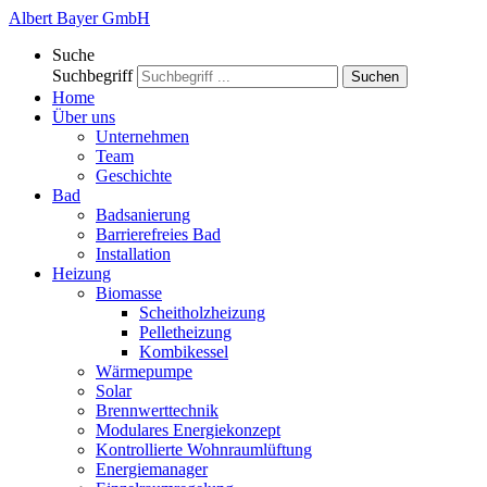
Albert Bayer GmbH
Suche
Suchbegriff
Suchen
Home
Über uns
Unternehmen
Team
Geschichte
Bad
Badsanierung
Barrierefreies Bad
Installation
Heizung
Biomasse
Scheitholzheizung
Pelletheizung
Kombikessel
Wärmepumpe
Solar
Brennwerttechnik
Modulares Energiekonzept
Kontrollierte Wohnraumlüftung
Energiemanager