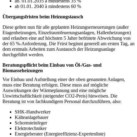
ab. 01.01.2035
à
mindestens 35 %
ab 01.01. 2040
à
mindestens 60 %
Übergangsfristen beim Heizungstausch
Diese gelten nun für alle geplanten Heizungserneuerungen (außer
Etagenheizungen, Einzelraumfeuerungsanlagen, Hallenheizungen)
und erlauben eine auf höchsten 5 Jahre befristete Abweichung von
der 65 %-Anforderung. Die Frirst beginnt generell am ersten Tag, an
dem erstmals Arbeiten zum Austausch der Heizungsanlage
durchgeführt werden.
Beratungspflicht beim Einbau von Öl-/Gas- und
Biomasseheizungen
Vor Einbau und Aufstellung einer der oben genannten Anlagen,
muss eine Beratung erfolgen. Diese muss auf mögliche
Auswirkungen der Wärmeplanung und eine mögliche
Unwirtschaftlichkeit (steigender CO2-Preis) hinweisen. Die
Beratung ist von fachkundigem Personal durchzuführen, also:
SHK-Handwerker
Kälteanlagebauer
Schornsteinfeger
Elektrotechniker
Energieberater (Energieeffizienz-Expertenliste)