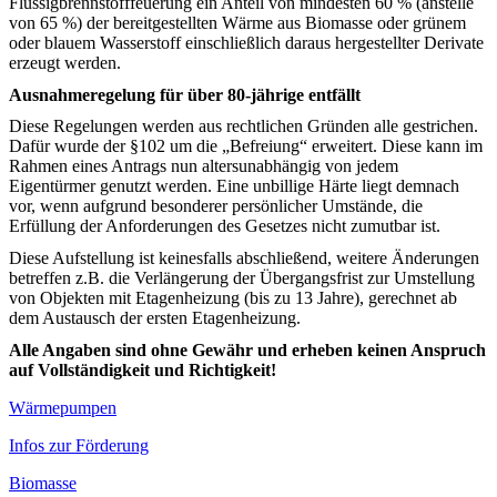
Flüssigbrennstofffeuerung ein Anteil von mindesten 60 % (anstelle
von 65 %) der bereitgestellten Wärme aus Biomasse oder grünem
oder blauem Wasserstoff einschließlich daraus hergestellter Derivate
erzeugt werden.
Ausnahmeregelung für über 80-jährige entfällt
Diese Regelungen werden aus rechtlichen Gründen alle gestrichen.
Dafür wurde der §102 um die „Befreiung“ erweitert. Diese kann im
Rahmen eines Antrags nun altersunabhängig von jedem
Eigentürmer genutzt werden. Eine unbillige Härte liegt demnach
vor, wenn aufgrund besonderer persönlicher Umstände, die
Erfüllung der Anforderungen des Gesetzes nicht zumutbar ist.
Diese Aufstellung ist keinesfalls abschließend, weitere Änderungen
betreffen z.B. die Verlängerung der Übergangsfrist zur Umstellung
von Objekten mit Etagenheizung (bis zu 13 Jahre), gerechnet ab
dem Austausch der ersten Etagenheizung.
Alle Angaben sind ohne Gewähr und erheben keinen Anspruch
auf Vollständigkeit und Richtigkeit!
Wärmepumpen
Infos zur Förderung
Biomasse