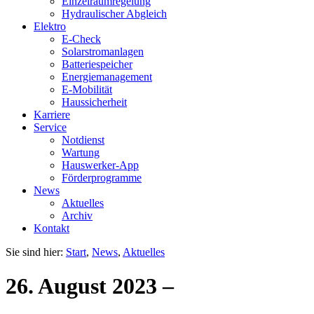
Einzelraumregelung
Hydraulischer Abgleich
Elektro
E-Check
Solarstromanlagen
Batteriespeicher
Energiemanagement
E-Mobilität
Haussicherheit
Karriere
Service
Notdienst
Wartung
Hauswerker-App
Förderprogramme
News
Aktuelles
Archiv
Kontakt
Sie sind hier:
Start
,
News
,
Aktuelles
26. August 2023
–