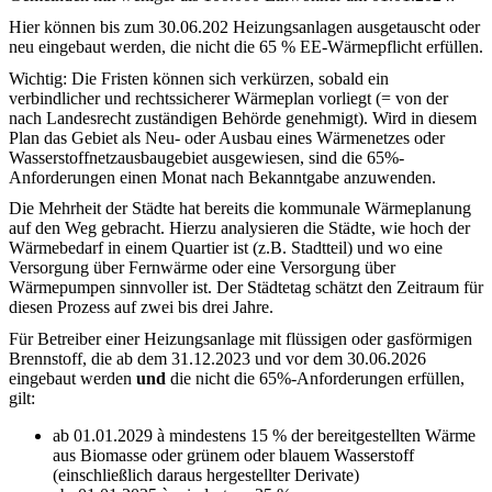
Hier können bis zum 30.06.202 Heizungsanlagen ausgetauscht oder
neu eingebaut werden, die nicht die 65 % EE-Wärmepflicht erfüllen.
Wichtig: Die Fristen können sich verkürzen, sobald ein
verbindlicher und rechtssicherer Wärmeplan vorliegt (= von der
nach Landesrecht zuständigen Behörde genehmigt). Wird in diesem
Plan das Gebiet als Neu- oder Ausbau eines Wärmenetzes oder
Wasserstoffnetzausbaugebiet ausgewiesen, sind die 65%-
Anforderungen einen Monat nach Bekanntgabe anzuwenden.
Die Mehrheit der Städte hat bereits die kommunale Wärmeplanung
auf den Weg gebracht. Hierzu analysieren die Städte, wie hoch der
Wärmebedarf in einem Quartier ist (z.B. Stadtteil) und wo eine
Versorgung über Fernwärme oder eine Versorgung über
Wärmepumpen sinnvoller ist. Der Städtetag schätzt den Zeitraum für
diesen Prozess auf zwei bis drei Jahre.
Für Betreiber einer Heizungsanlage mit flüssigen oder gasförmigen
Brennstoff, die ab dem 31.12.2023 und vor dem 30.06.2026
eingebaut werden
und
die nicht die 65%-Anforderungen erfüllen,
gilt:
ab 01.01.2029
à
mindestens 15 % der bereitgestellten Wärme
aus Biomasse oder grünem oder blauem Wasserstoff
(einschließlich daraus hergestellter Derivate)