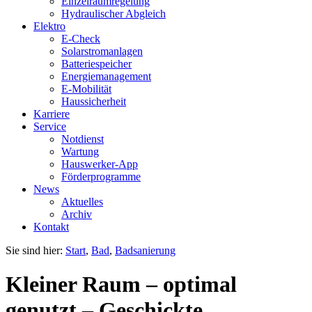
Einzelraumregelung
Hydraulischer Abgleich
Elektro
E-Check
Solarstromanlagen
Batteriespeicher
Energiemanagement
E-Mobilität
Haussicherheit
Karriere
Service
Notdienst
Wartung
Hauswerker-App
Förderprogramme
News
Aktuelles
Archiv
Kontakt
Sie sind hier:
Start
,
Bad
,
Badsanierung
Kleiner Raum – optimal
genutzt
–
Geschickte