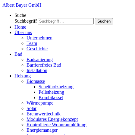
Albert Bayer GmbH
Suche
Suchbegriff
Suchen
Home
Über uns
Unternehmen
Team
Geschichte
Bad
Badsanierung
Barrierefreies Bad
Installation
Heizung
Biomasse
Scheitholzheizung
Pelletheizung
Kombikessel
Wärmepumpe
Solar
Brennwerttechnik
Modulares Energiekonzept
Kontrollierte Wohnraumlüftung
Energiemanager